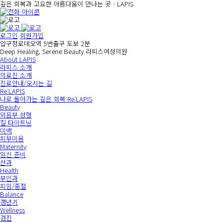
깊은 회복과 고요한 아름다움이 만나는 곳 -
LAPIS
로그인
회원가입
압구정로데오역 5번출구 도보 2분
Deep Healing, Serene Beauty
라피스여성의원
About LAPIS
라피스 소개
의료진 소개
진료안내/오시는 길
Re:LAPIS
나로 돌아가는 깊은 회복 Re:LAPIS
Beauty
외음부 성형
질 타이트닝
미백
피부미용
Maternity
임신 준비
산과
Health
부인과
피임/중절
Balance
갱년기
Wellness
검진