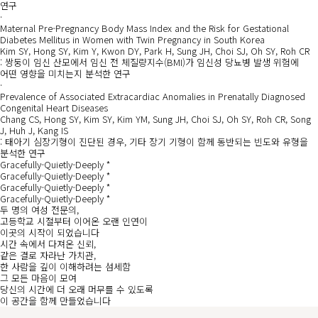
연구
·
Maternal Pre-Pregnancy Body Mass Index and the Risk for Gestational
Diabetes Mellitus in Women with Twin Pregnancy in South Korea
Kim SY, Hong SY, Kim Y, Kwon DY, Park H, Sung JH, Choi SJ, Oh SY, Roh CR
: 쌍둥이 임신 산모에서 임신 전 체질량지수(BMI)가 임신성 당뇨병 발생 위험에
어떤 영향을 미치는지 분석한 연구
·
Prevalence of Associated Extracardiac Anomalies in Prenatally Diagnosed
Congenital Heart Diseases
Chang CS, Hong SY, Kim SY, Kim YM, Sung JH, Choi SJ, Oh SY, Roh CR, Song
J, Huh J, Kang IS
: 태아기 심장기형이 진단된 경우, 기타 장기 기형이 함께 동반되는 빈도와 유형을
분석한 연구
Gracefully-Quietly-Deeply
*
Gracefully-Quietly-Deeply
*
Gracefully-Quietly-Deeply
*
Gracefully-Quietly-Deeply
*
두 명의 여성 전문의,
고등학교 시절부터 이어온 오랜 인연이
이곳의 시작이 되었습니다
시간 속에서 다져온 신뢰,
같은 결로 자라난 가치관,
한 사람을 깊이 이해하려는 섬세함
그 모든 마음이 모여
당신의 시간에 더 오래 머무를 수 있도록
이 공간을 함께 만들었습니다