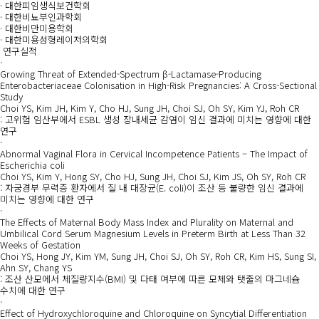
·
대한피임생식보건학회
·
대한비뇨부인과학회
·
대한비만미용학회
·
대한미용성형레이저의학회
연구실적
·
Growing Threat of Extended-Spectrum β-Lactamase-Producing
Enterobacteriaceae Colonisation in High-Risk Pregnancies: A Cross-Sectional
Study
Choi YS, Kim JH, Kim Y, Cho HJ, Sung JH, Choi SJ, Oh SY, Kim YJ, Roh CR
: 고위험 임산부에서 ESBL 생성 장내세균 감염이 임신 결과에 미치는 영향에 대한
연구
·
Abnormal Vaginal Flora in Cervical Incompetence Patients – The Impact of
Escherichia coli
Choi YS, Kim Y, Hong SY, Cho HJ, Sung JH, Choi SJ, Kim JS, Oh SY, Roh CR
: 자궁경부 무력증 환자에서 질 내 대장균(E. coli)이 조산 등 불량한 임신 결과에
미치는 영향에 대한 연구
·
The Effects of Maternal Body Mass Index and Plurality on Maternal and
Umbilical Cord Serum Magnesium Levels in Preterm Birth at Less Than 32
Weeks of Gestation
Choi YS, Hong JY, Kim YM, Sung JH, Choi SJ, Oh SY, Roh CR, Kim HS, Sung SI,
Ahn SY, Chang YS
: 조산 산모에서 체질량지수(BMI) 및 다태 여부에 따른 모체와 탯줄의 마그네슘
수치에 대한 연구
·
Effect of Hydroxychloroquine and Chloroquine on Syncytial Differentiation