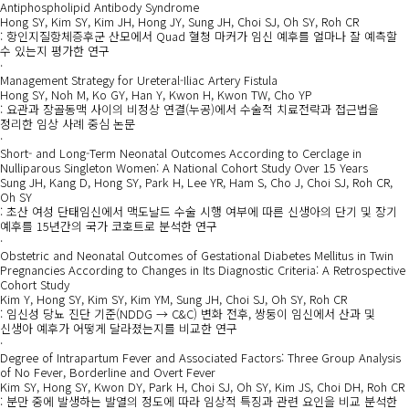
Antiphospholipid Antibody Syndrome
Hong SY, Kim SY, Kim JH, Hong JY, Sung JH, Choi SJ, Oh SY, Roh CR
: 항인지질항체증후군 산모에서 Quad 혈청 마커가 임신 예후를 얼마나 잘 예측할
수 있는지 평가한 연구
·
Management Strategy for Ureteral-Iliac Artery Fistula
Hong SY, Noh M, Ko GY, Han Y, Kwon H, Kwon TW, Cho YP
: 요관과 장골동맥 사이의 비정상 연결(누공)에서 수술적 치료전략과 접근법을
정리한 임상 사례 중심 논문
·
Short- and Long-Term Neonatal Outcomes According to Cerclage in
Nulliparous Singleton Women: A National Cohort Study Over 15 Years
Sung JH, Kang D, Hong SY, Park H, Lee YR, Ham S, Cho J, Choi SJ, Roh CR,
Oh SY
: 초산 여성 단태임신에서 맥도날드 수술 시행 여부에 따른 신생아의 단기 및 장기
예후를 15년간의 국가 코호트로 분석한 연구
·
Obstetric and Neonatal Outcomes of Gestational Diabetes Mellitus in Twin
Pregnancies According to Changes in Its Diagnostic Criteria: A Retrospective
Cohort Study
Kim Y, Hong SY, Kim SY, Kim YM, Sung JH, Choi SJ, Oh SY, Roh CR
: 임신성 당뇨 진단 기준(NDDG → C&C) 변화 전후, 쌍둥이 임신에서 산과 및
신생아 예후가 어떻게 달라졌는지를 비교한 연구
·
Degree of Intrapartum Fever and Associated Factors: Three Group Analysis
of No Fever, Borderline and Overt Fever
Kim SY, Hong SY, Kwon DY, Park H, Choi SJ, Oh SY, Kim JS, Choi DH, Roh CR
: 분만 중에 발생하는 발열의 정도에 따라 임상적 특징과 관련 요인을 비교 분석한