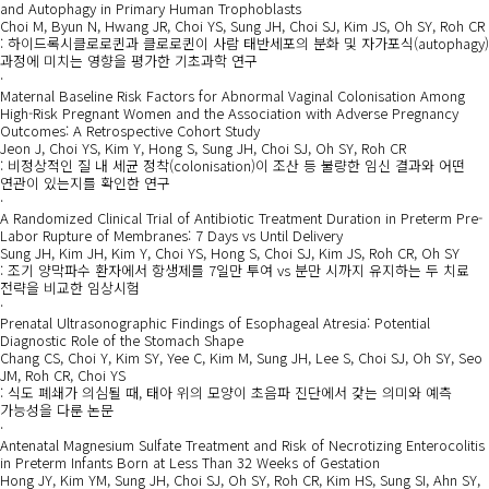
and Autophagy in Primary Human Trophoblasts
Choi M, Byun N, Hwang JR, Choi YS, Sung JH, Choi SJ, Kim JS, Oh SY, Roh CR
: 하이드록시클로로퀸과 클로로퀸이 사람 태반세포의 분화 및 자가포식(autophagy)
과정에 미치는 영향을 평가한 기초과학 연구
·
Maternal Baseline Risk Factors for Abnormal Vaginal Colonisation Among
High-Risk Pregnant Women and the Association with Adverse Pregnancy
Outcomes: A Retrospective Cohort Study
Jeon J, Choi YS, Kim Y, Hong S, Sung JH, Choi SJ, Oh SY, Roh CR
: 비정상적인 질 내 세균 정착(colonisation)이 조산 등 불량한 임신 결과와 어떤
연관이 있는지를 확인한 연구
·
A Randomized Clinical Trial of Antibiotic Treatment Duration in Preterm Pre-
Labor Rupture of Membranes: 7 Days vs Until Delivery
Sung JH, Kim JH, Kim Y, Choi YS, Hong S, Choi SJ, Kim JS, Roh CR, Oh SY
: 조기 양막파수 환자에서 항생제를 7일만 투여 vs 분만 시까지 유지하는 두 치료
전략을 비교한 임상시험
·
Prenatal Ultrasonographic Findings of Esophageal Atresia: Potential
Diagnostic Role of the Stomach Shape
Chang CS, Choi Y, Kim SY, Yee C, Kim M, Sung JH, Lee S, Choi SJ, Oh SY, Seo
JM, Roh CR, Choi YS
: 식도 폐쇄가 의심될 때, 태아 위의 모양이 초음파 진단에서 갖는 의미와 예측
가능성을 다룬 논문
·
Antenatal Magnesium Sulfate Treatment and Risk of Necrotizing Enterocolitis
in Preterm Infants Born at Less Than 32 Weeks of Gestation
Hong JY, Kim YM, Sung JH, Choi SJ, Oh SY, Roh CR, Kim HS, Sung SI, Ahn SY,