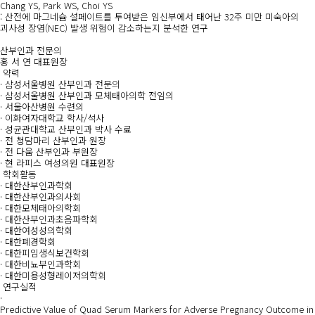
Chang YS, Park WS, Choi YS
: 산전에 마그네슘 설페이트를 투여받은 임신부에서 태어난 32주 미만 미숙아의
괴사성 장염(NEC) 발생 위험이 감소하는지 분석한 연구
산부인과 전문의
홍 서 연
대표원장
약력
·
삼성서울병원 산부인과 전문의
·
삼성서울병원 산부인과 모체태아의학 전임의
·
서울아산병원 수련의
·
이화여자대학교 학사/석사
·
성균관대학교 산부인과 박사 수료
·
전 청담마리 산부인과 원장
·
전 다움 산부인과 부원장
·
현 라피스 여성의원 대표원장
학회활동
·
대한산부인과학회
·
대한산부인과의사회
·
대한모체태아의학회
·
대한산부인과초음파학회
·
대한여성성의학회
·
대한폐경학회
·
대한피임생식보건학회
·
대한비뇨부인과학회
·
대한미용성형레이저의학회
연구실적
·
Predictive Value of Quad Serum Markers for Adverse Pregnancy Outcome in