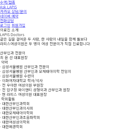
수액/접종
Ask LAPIS
카카오 상담/문의
네이버 예약
전화상담
로그인
회원가입
의료진 소개
LAPIS Doctors
같은 길을 걸어온 두 사람, 한 사람의 내일을 함께 돌보다
라피스여성의원은 두 명의 여성 전문의가 직접 진료합니다
산부인과 전문의
최 윤 선
대표원장
약력
·
삼성서울병원 산부인과 전문의
·
삼성서울병원 산부인과 모체태아의학 전임의
·
삼성서울병원 수련의
·
이화여자대학교 학사/석사
·
전 우아한 여성의원 부원장
·
전 압구정 와이앤티 성형외과 산부인과 원장
·
현 라피스 여성의원 대표원장
학회활동
·
대한산부인과학회
·
대한산부인과의사회
·
대한모체태아의학회
·
대한산부인과초음파학회
·
대한여성성의학회
·
대한폐경학회