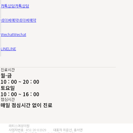
카톡상담
카톡상담
네이버예약
네이버예약
Wechat
Wechat
LINE
LINE
진료시간
월
-
금
10 : 00 ~ 20 : 00
토
요
일
10 : 00 ~ 16 : 00
점심시간
매일 점심시간 없이 진료
라피스여성의원
사업자번호 : 851-20-01929
대표자 최윤선, 홍서연