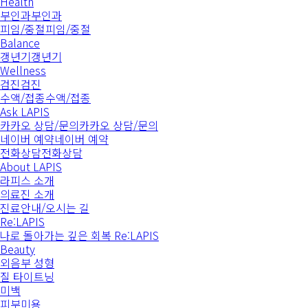
Health
부인과
부인과
피임/중절
피임/중절
Balance
갱년기
갱년기
Wellness
검진
검진
수액/접종
수액/접종
Ask LAPIS
카카오 상담/문의
카카오 상담/문의
네이버 예약
네이버 예약
전화상담
전화상담
About LAPIS
라피스 소개
의료진 소개
진료안내/오시는 길
Re:LAPIS
나로 돌아가는 깊은 회복 Re:LAPIS
Beauty
외음부 성형
질 타이트닝
미백
피부미용