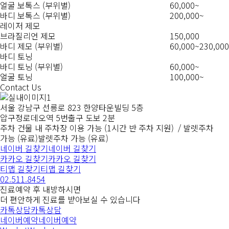
얼굴 보톡스 (부위별)
60,000~
바디 보톡스 (부위별)
200,000~
레이저 제모
브라질리언 제모
150,000
바디 제모 (부위별)
60,000~230,000
바디 토닝
바디 토닝 (부위별)
60,000~
얼굴 토닝
100,000~
Contact Us
서울 강남구 선릉로 823 한양타운빌딩 5층
압구정로데오역 5번출구 도보 2분
주차
건물 내 주차장 이용 가능 (1시간 반 주차 지원)
/ 발렛주차
가능 (유료)
발렛주차 가능 (유료)
네이버 길찾기
네이버 길찾기
카카오 길찾기
카카오 길찾기
티맵 길찾기
티맵 길찾기
02.511.8454
진료예약 후 내방하시면
더 편안하게 진료를 받아보실 수 있습니다
카톡상담
카톡상담
네이버예약
네이버예약