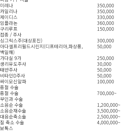
미레나
350,000
카일리나
350,000
제이디스
330,000
임플라논
360,000
구리루프
150,000
접종 / 주사
싱그릭스주(대상포진)
300,000
아다셀프리필드시린지(디프테리아,파상풍,
50,000
백일해)
가다실 9가
250,000
생리유도주사
30,000
태반주사
50,000
비타민D주사
50,000
싸이모신알파
100,000
중절 수술
중절 수술
700,000~
부인과 수술
소음순 수술
1,200,000~
소음순재수술
3,500,000~
대음순축소술
2,500,000~
질 축소 수술
4,000,000~
보톡스