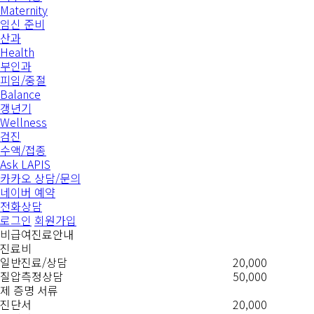
Maternity
임신 준비
산과
Health
부인과
피임/중절
Balance
갱년기
Wellness
검진
수액/접종
Ask LAPIS
카카오 상담/문의
네이버 예약
전화상담
로그인
회원가입
비급여진료안내
진료비
일반진료/상담
20,000
질압측정상담
50,000
제 증명 서류
진단서
20,000